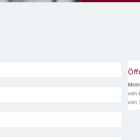
Öff
Mont
von 
von 